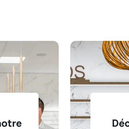
notre
Déc