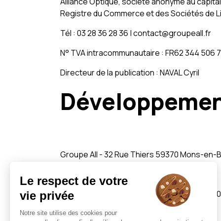
Alliance Optique, société anonyme au capita
Registre du Commerce et des Sociétés de Lil
Tél : 03 28 36 28 36 | contact@groupeall.fr
N° TVA intracommunautaire : FR62 344 506 
Directeur de la publication : NAVAL Cyril
Développement
Groupe All - 32 Rue Thiers 59370 Mons-en-
IT Room - 5 Allée Gabert, 59510 Hem
Hébergeur : OVH SAS, 2 rue Kellermann, 5910