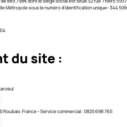
l de 889.798€ dont le siège social est situé 32 rue Thiers 59
le Métropole sous le numéro d’identification unique- 344 506
704
 du site :
Baroeul
0 Roubaix, France - Service commercial : 0820 698 765