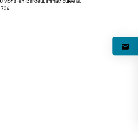
370 Mons-en-Baroeul, immatriculée au
 704.